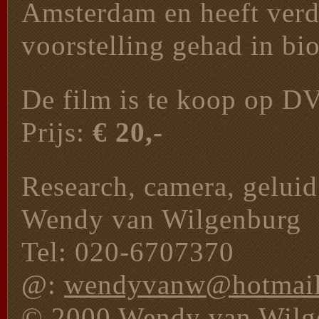
Amsterdam en heeft verd
voorstelling gehad in bi
De film is te koop op DV
Prijs:
€ 20,-
Research, camera, gelui
Wendy van Wilgenburg
Tel: 020-6707370
@:
wendyvanw@hotmai
© 2000 Wendy van Wilg